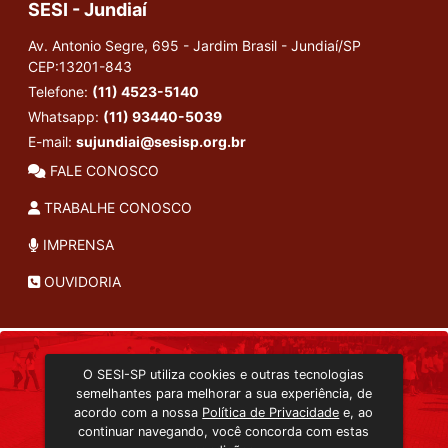
SESI - Jundiaí
Av. Antonio Segre, 695 - Jardim Brasil - Jundiaí/SP
CEP:13201-843
Telefone:
(11) 4523-5140
Whatsapp:
(11) 93440-5039
E-mail:
sujundiai@sesisp.org.br
FALE CONOSCO
TRABALHE CONOSCO
IMPRENSA
OUVIDORIA
INSTITUCIONAL
O SESI-SP utiliza cookies e outras tecnologias
TRANSMISSÃO ON-LINE
semelhantes para melhorar a sua experiência, de
EDITORA SESI-SP
acordo com a nossa
Política de Privacidade
e, ao
CONSULTA AO ACERVO
continuar navegando, você concorda com estas