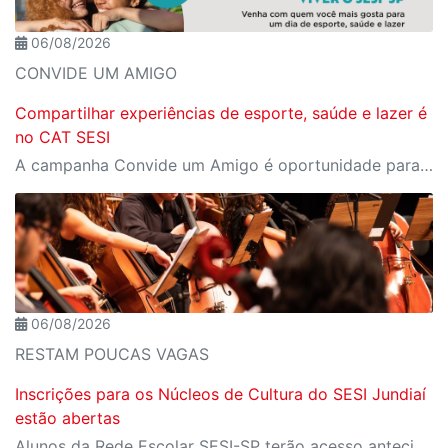
06/08/2026
CONVIDE UM AMIGO
Compartilhar experiências de esporte, saúde e lazer é
no CAT SESI
A campanha Convide um Amigo é oportunidade para reunir amigos para aproveitar juntos toda estrutura da unidade SESI-SP mais próxima. Os benefícios para clientes e convidados estão no regulamento.
06/08/2026
RESTAM POUCAS VAGAS
Inscrições para os Núcleos de Cultura do SESI Jundiaí
estão abertas
Alunos da Rede Escolar SESI-SP terão acesso antecipado às vagas; posteriormente, cursos gratuitos serão disponibilizados para toda a comunidade