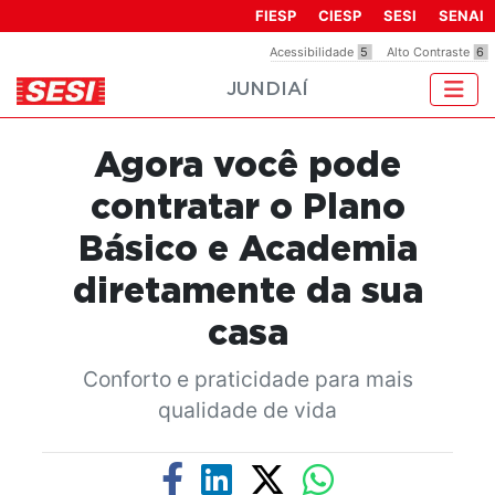
Observação:
FIESP
CIESP
SESI
SENAI
este
Acessibilidade
5
Alto Contraste
6
site
JUNDIAÍ
inclui
um
sistema
Agora você pode
de
acessibilidade.
contratar o Plano
Básico e Academia
diretamente da sua
casa
Conforto e praticidade para mais
qualidade de vida