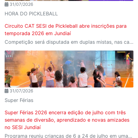
31/07/2026
HORA DO PICKLEBALL
Circuito CAT SESI de Pickleball abre inscrições para
temporada 2026 em Jundiaí
Competição será disputada em duplas mistas, nas categorias Iniciante e Intermediário, e reunirá clientes e alunos do SESI a partir dos 12 anos
31/07/2026
Super Férias
Super Férias 2026 encerra edição de julho com três
semanas de diversão, aprendizado e novas amizades
no SESI Jundiaí
Programa reuniu crianças de 6 a 24 de julho em uma programação repleta de brincadeiras, oficinas, esportes e experiências inesquecíveis, encerrando as atividades com uma apresentação especial do Ciência em Show