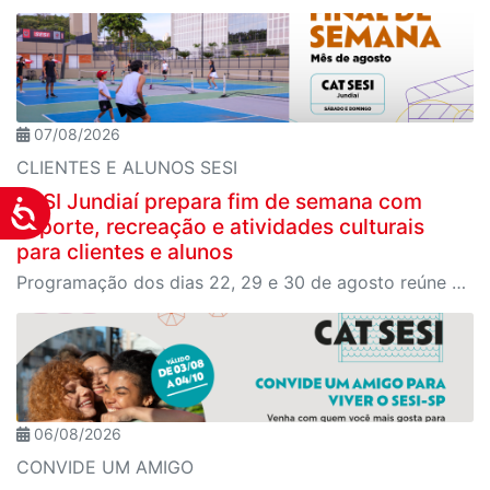
07/08/2026
CLIENTES E ALUNOS SESI
SESI Jundiaí prepara fim de semana com
Acessibilidade
esporte, recreação e atividades culturais
para clientes e alunos
Programação dos dias 22, 29 e 30 de agosto reúne Circuito CAT SESI de Pickleball, recreação aquática, oficinas de música, teatro, dama e xadrez
06/08/2026
CONVIDE UM AMIGO