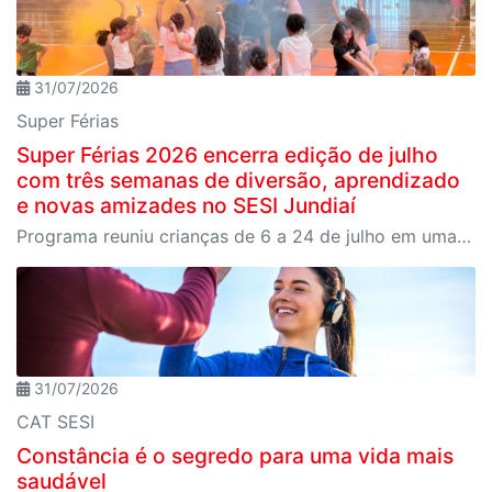
31/07/2026
Super Férias
Super Férias 2026 encerra edição de julho
com três semanas de diversão, aprendizado
e novas amizades no SESI Jundiaí
Programa reuniu crianças de 6 a 24 de julho em uma programação repleta de brincadeiras, oficinas, esportes e experiências inesquecíveis, encerrando as atividades com uma apresentação especial do Ciência em Show
31/07/2026
CAT SESI
Constância é o segredo para uma vida mais
saudável