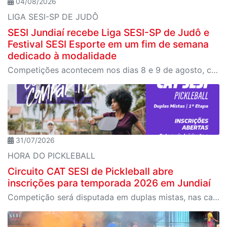
04/08/2026
LIGA SESI-SP DE JUDÔ
SESI Jundiaí recebe Liga SESI-SP de Judô e
Festival SESI Esporte em um fim de semana
dedicado à modalidade
Competições acontecem nos dias 8 e 9 de agosto, com entrada gratuita e programação voltada ao desenvolvimento esportivo e à formação de crianças e jovens
31/07/2026
HORA DO PICKLEBALL
Circuito CAT SESI de Pickleball abre
inscrições para temporada 2026 em Jundiaí
Competição será disputada em duplas mistas, nas categorias Iniciante e Intermediário, e reunirá clientes e alunos do SESI a partir dos 12 anos