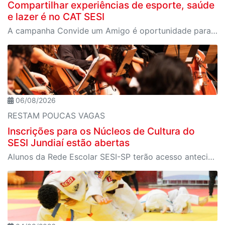
Compartilhar experiências de esporte, saúde
e lazer é no CAT SESI
A campanha Convide um Amigo é oportunidade para reunir amigos para aproveitar juntos toda estrutura da unidade SESI-SP mais próxima. Os benefícios para clientes e convidados estão no regulamento.
06/08/2026
RESTAM POUCAS VAGAS
Inscrições para os Núcleos de Cultura do
SESI Jundiaí estão abertas
Alunos da Rede Escolar SESI-SP terão acesso antecipado às vagas; posteriormente, cursos gratuitos serão disponibilizados para toda a comunidade