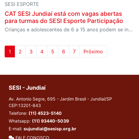
SESI ESPORTE
CAT SESI Jundiaí está com vagas abertas
para turmas do SESI Esporte Participação
Crianças e adolescentes de 6 a 15 anos podem se inscrever em modalidades esportivas como polo aquático, vôlei e handebol.
1
2
3
4
5
6
7
Próximo
SESI - Jundiaí
Av. Antonio Segre, 695 - Jardim Brasil - Jundiaí/SP
CEP:13201-843
Telefone:
(11) 4523-5140
Whatsapp:
(11) 93440-5039
E-mail:
sujundiai@sesisp.org.br
FALE CONOSCO